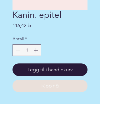
Kanin. epitel
Pris
116,42 kr
Antall
*
Legg til i handlekurv
Kjøp nå