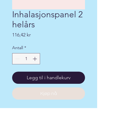
Inhalasjonspanel 2
helårs
Pris
116,42 kr
Antall
*
Legg til i handlekurv
Kjøp nå