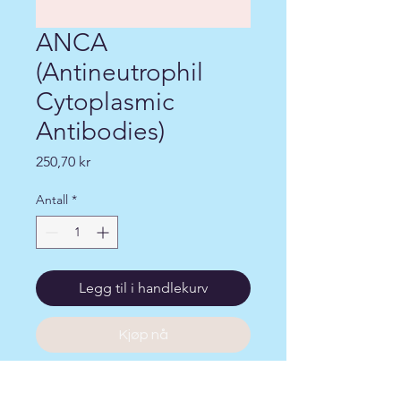
ANCA
(Antineutrophil
Cytoplasmic
Antibodies)
Pris
250,70 kr
Antall
*
Legg til i handlekurv
Kjøp nå