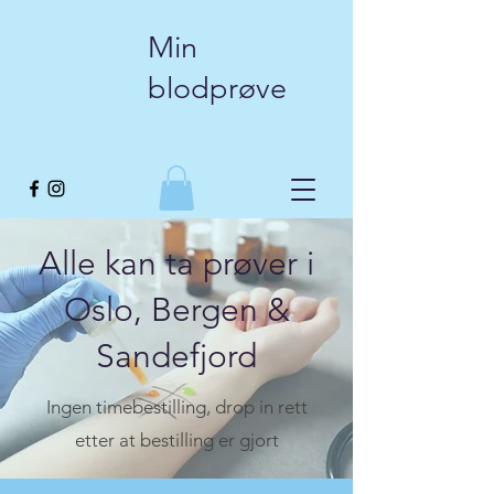
Min
blodprøve
Alle kan ta prøver i
Oslo, Bergen &
Sandefjord
Ingen timebestilling, drop in rett
etter at bestilling er gjort