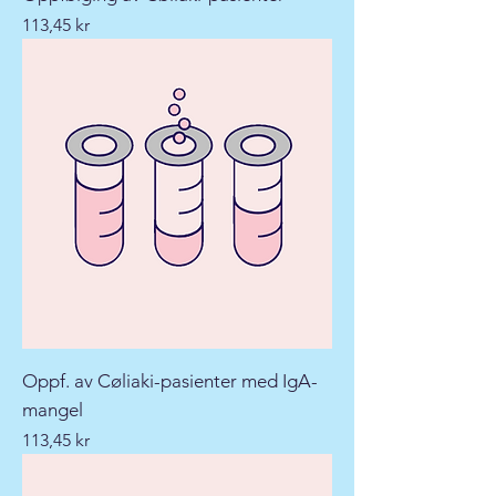
Pris
113,45 kr
Oppf. av Cøliaki-pasienter med IgA-
mangel
Pris
113,45 kr