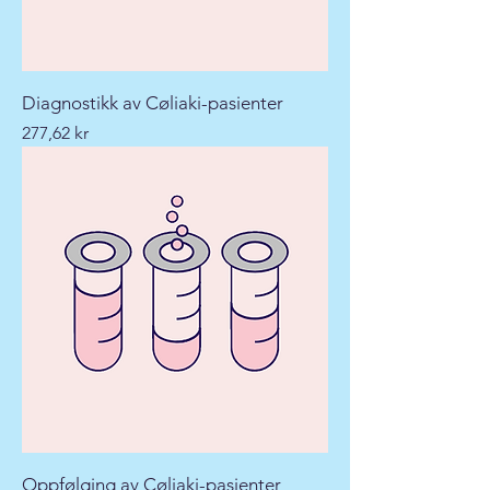
Diagnostikk av Cøliaki-pasienter
Pris
277,62 kr
Oppfølging av Cøliaki-pasienter